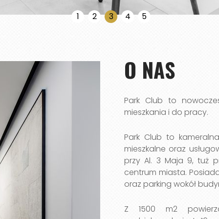
1
2
3
4
5
O NAS
Park Club to nowoczes
mieszkania i do pracy.
Park Club to kameraln
mieszkalne oraz usługow
przy Al. 3 Maja 9, tuż 
centrum miasta. Posiad
oraz parking wokół budy
Z 1500 m2 powierzc