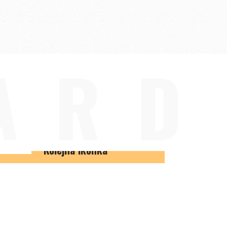
ARD
Kolejna ikonka
Kolejna ikonka
Inny przykład zastosowania ikon