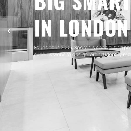
BIG SMART
IN LONDON
Founded in 2005, Sparch is specializing pr
such as website design, brand identity mar