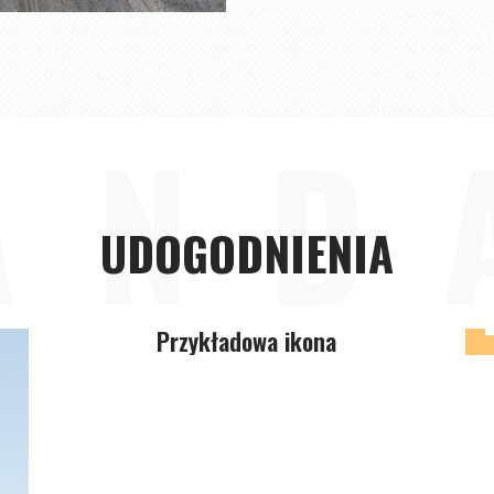
AND
UDOGODNIENIA
Przykładowa ikona
Informacje związane z zaletami
budynku