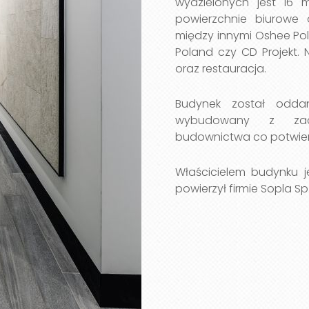
wydzielonych jest 16
powierzchnie biurowe 
między innymi Oshee Pols
Poland czy CD Projekt. 
oraz restauracja.
Budynek został odda
wybudowany z zac
budownictwa co potwierdz
Właścicielem budynku je
powierzył firmie Sopla Sp.