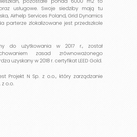
 mieszkań, pozostałe ponad 6000 m2 to
oraz usługowe. Swoje siedziby mają tu
ka, Airhelp Services Poland, Grid Dynamics
Na parterze zlokalizowane jest przedszkole
ny do użytkowania w 2017 r., został
howaniem zasad zrównoważonego
a uzyskany w 2018 r. certyfikat LEED Gold.
st Projekt N Sp. z o.o., który zarządzanie
 z o.o.