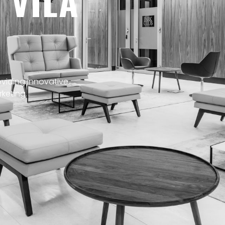
 VILA
oviding innovative
keting.